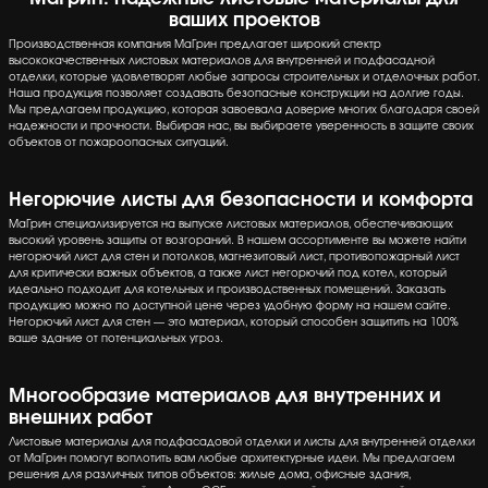
ваших проектов
Производственная компания МаГрин предлагает широкий спектр
высококачественных листовых материалов для внутренней и подфасадной
отделки, которые удовлетворят любые запросы строительных и отделочных работ.
Наша продукция позволяет создавать безопасные конструкции на долгие годы.
Мы предлагаем продукцию, которая завоевала доверие многих благодаря своей
надежности и прочности. Выбирая нас, вы выбираете уверенность в защите своих
объектов от пожароопасных ситуаций.
Негорючие листы для безопасности и комфорта
МаГрин специализируется на выпуске листовых материалов, обеспечивающих
высокий уровень защиты от возгораний. В нашем ассортименте вы можете найти
негорючий лист для стен и потолков, магнезитовый лист, противопожарный лист
для критически важных объектов, а также лист негорючий под котел, который
идеально подходит для котельных и производственных помещений. Заказать
продукцию можно по доступной цене через удобную форму на нашем сайте.
Негорючий лист для стен — это материал, который способен защитить на 100%
ваше здание от потенциальных угроз.
Многообразие материалов для внутренних и
внешних работ
Листовые материалы для подфасадовой отделки и листы для внутренней отделки
от МаГрин помогут воплотить вам любые архитектурные идеи. Мы предлагаем
решения для различных типов объектов: жилые дома, офисные здания,