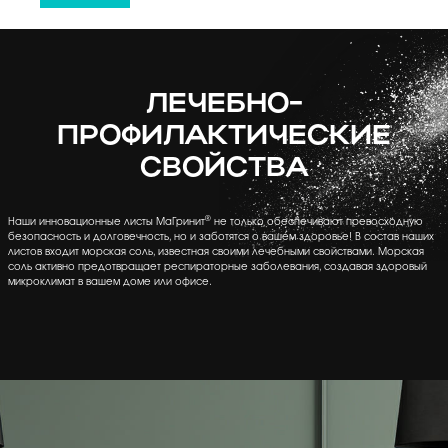
ЛЕЧЕБНО-
ПРОФИЛАКТИЧЕСКИЕ
СВОЙСТВА
®
Наши инновационные листы МаГринит
не только обеспечивают превосходную
безопасность и долговечность, но и заботятся о вашем здоровье! В состав наших
листов
входит морская соль, известная своими лечебными свойствами. Морская
соль активно предотвращает респираторные заболевания, создавая здоровый
микроклимат в вашем доме или офисе.