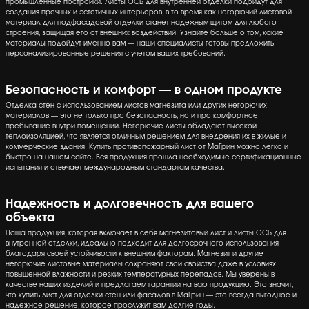
промышленные постройки. Листы ОСБ для внутренней отделки подойдут для
создания прочных и эстетичных интерьеров, в то время как негорючий листовой
материал для подфасадовой отделки станет надежным щитом для любого
строения, защищая его от внешних воздействий. Узнайте больше о том, какие
материалы подойдут именно вам — наши специалисты готовы предложить
персонализированные решения с учетом ваших требований.
Безопасность и комфорт — в одном продукте
Отделка стен с использованием листов магнезита или других негорючих
материалов — это не только про безопасность, но и про комфортное
пребывание внутри помещений. Негорючие листы обладают высокой
теплоизоляцией, что является отличным решением для внедрения их в жилые и
коммерческие здания. Купить противопожарный лист от МаГрин можно легко и
быстро на нашем сайте. Вся продукция прошла необходимые сертификационные
испытания и отвечает международным стандартам качества.
Надежность и долговечность для вашего
объекта
Наша продукция, которая включает в себя магнезитовый лист и листы ОСБ для
внутренней отделки, идеально подходит для долгосрочного использования
благодаря своей устойчивости к внешним факторам. Магнезит и другие
негорючие листовые материалы сохраняют свои свойства даже в условиях
повышенной влажности и резких температурных перепадов. Мы уверены в
качестве наших изделий и предлагаем гарантии на всю продукцию. Это значит,
что купить лист для отделки стен или фасадов в МаГрин — это всегда выгодное и
надежное решение, которое прослужит вам долгие годы.